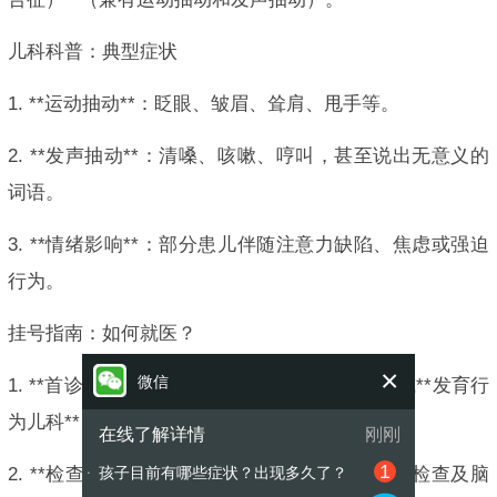
儿科科普：典型症状
1. **运动抽动**：眨眼、皱眉、耸肩、甩手等。
2. **发声抽动**：清嗓、咳嗽、哼叫，甚至说出无意义的
词语。
3. **情绪影响**：部分患儿伴随注意力缺陷、焦虑或强迫
行为。
挂号指南：如何就医？
×
微信
1. **首诊科室**：建议优先挂**儿科神经内科**或**发育行
为儿科**，部分设有“儿童抽动症专病门诊”。
在线了解详情
刚刚
1
2. **检查项目**：医生通常通过病史询问、体格检查及脑
孩子目前有哪些症状？出现多久了？
●