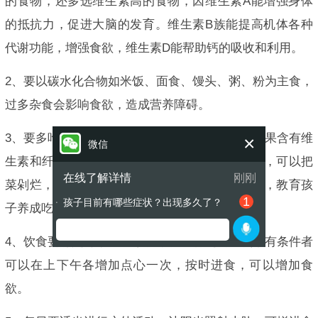
的食物，还多选维生素高的食物，因维生素A能增强身体
的抵抗力，促进大脑的发育。维生素B族能提高机体各种
代谢功能，增强食欲，维生素D能帮助钙的吸收和利用。
2、要以碳水化合物如米饭、面食、馒头、粥、粉为主食，
过多杂食会影响食欲，造成营养障碍。
3、要多吃蔬菜和水果，少吃脂肪肥肉，蔬菜和水果含有维
×
微信
生素和纤维，能保持大便通畅，如小孩不吃蔬菜，可以把
在线了解详情
刚刚
菜剁烂，做成菜肉包子、菜肉饺子、菜泥、菜汤，教育孩
1
孩子目前有哪些症状？出现多久了？
●
子养成吃蔬菜的习惯。
4、饮食要有定时，一般早、午、晚各进食一次，有条件者
可以在上下午各增加点心一次，按时进食，可以增加食
欲。