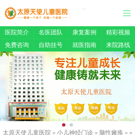
医院简介
名医团队
康复案例
精彩视频
免费咨询
自助挂号
就医指南
来院路线
太原天使儿童医院
小儿神经门诊
脑性瘫痪
>
>
> >